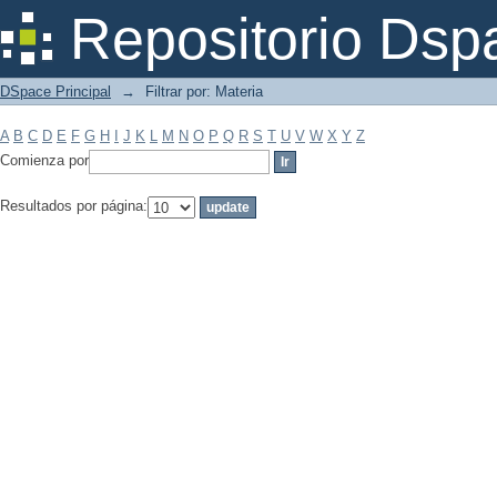
Filtrar por: Materia
Repositorio Dsp
DSpace Principal
→
Filtrar por: Materia
A
B
C
D
E
F
G
H
I
J
K
L
M
N
O
P
Q
R
S
T
U
V
W
X
Y
Z
Comienza por
Resultados por página: