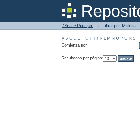
Filtrar por: Materia
Reposit
DSpace Principal
→
Filtrar por: Materia
A
B
C
D
E
F
G
H
I
J
K
L
M
N
O
P
Q
R
S
T
Comienza por
Resultados por página: