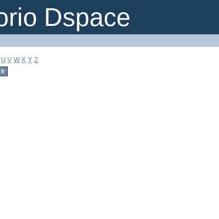
orio Dspace
U
V
W
X
Y
Z