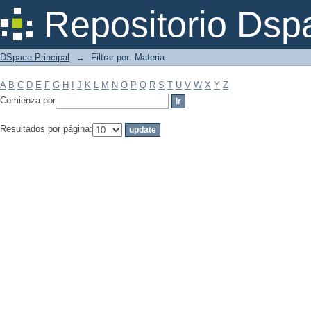
Filtrar por: Materia
Repositorio Dsp
DSpace Principal
→
Filtrar por: Materia
A
B
C
D
E
F
G
H
I
J
K
L
M
N
O
P
Q
R
S
T
U
V
W
X
Y
Z
Comienza por
Resultados por página: