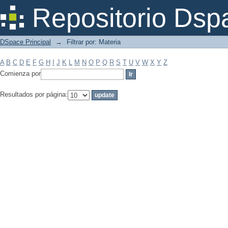
Filtrar por: Materia
Repositorio Dsp
DSpace Principal
→
Filtrar por: Materia
A
B
C
D
E
F
G
H
I
J
K
L
M
N
O
P
Q
R
S
T
U
V
W
X
Y
Z
Comienza por
Resultados por página: