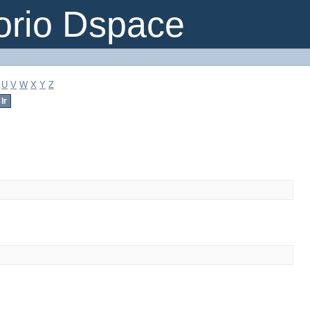
orio Dspace
U
V
W
X
Y
Z