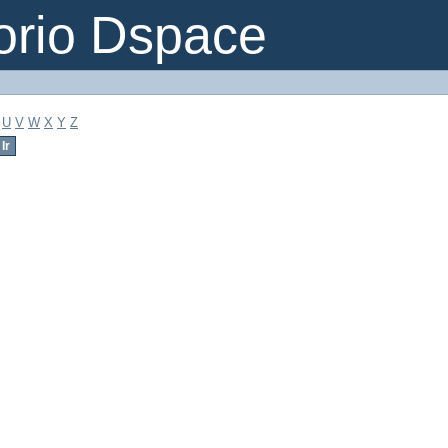
orio Dspace
U
V
W
X
Y
Z