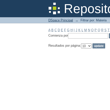
Filtrar por: Materia
Reposit
DSpace Principal
→
Filtrar por: Materia
A
B
C
D
E
F
G
H
I
J
K
L
M
N
O
P
Q
R
S
T
Comienza por
Resultados por página: