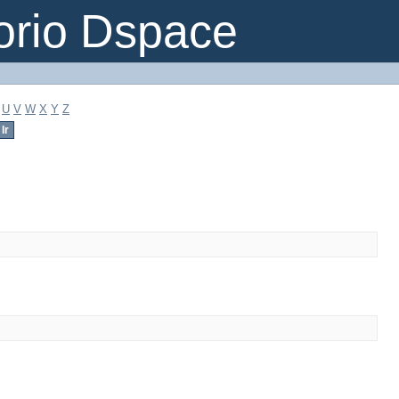
orio Dspace
U
V
W
X
Y
Z