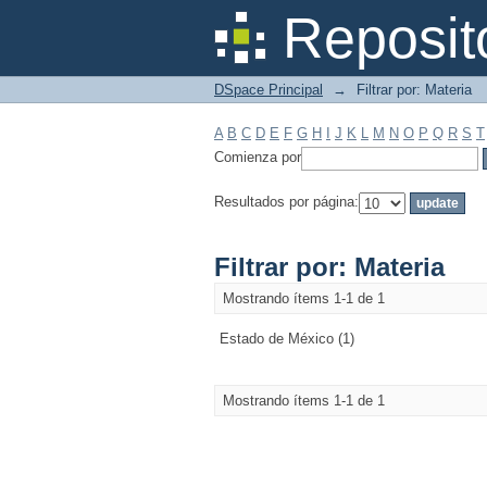
Filtrar por: Materia
Reposit
DSpace Principal
→
Filtrar por: Materia
A
B
C
D
E
F
G
H
I
J
K
L
M
N
O
P
Q
R
S
T
Comienza por
Resultados por página:
Filtrar por: Materia
Mostrando ítems 1-1 de 1
Estado de México (1)
Mostrando ítems 1-1 de 1