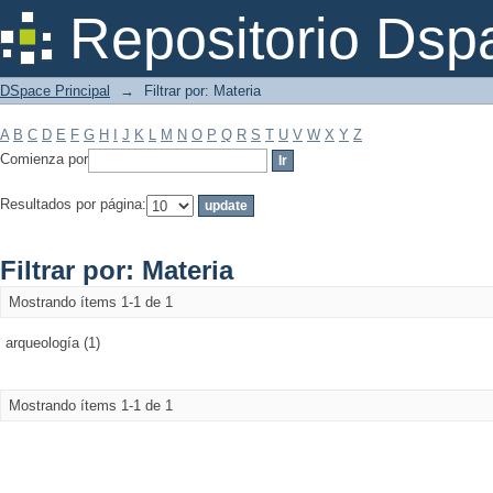
Filtrar por: Materia
Repositorio Dsp
DSpace Principal
→
Filtrar por: Materia
A
B
C
D
E
F
G
H
I
J
K
L
M
N
O
P
Q
R
S
T
U
V
W
X
Y
Z
Comienza por
Resultados por página:
Filtrar por: Materia
Mostrando ítems 1-1 de 1
arqueología (1)
Mostrando ítems 1-1 de 1