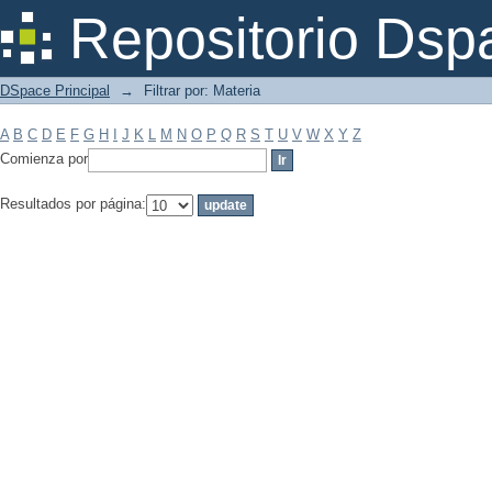
Filtrar por: Materia
Repositorio Dsp
DSpace Principal
→
Filtrar por: Materia
A
B
C
D
E
F
G
H
I
J
K
L
M
N
O
P
Q
R
S
T
U
V
W
X
Y
Z
Comienza por
Resultados por página: