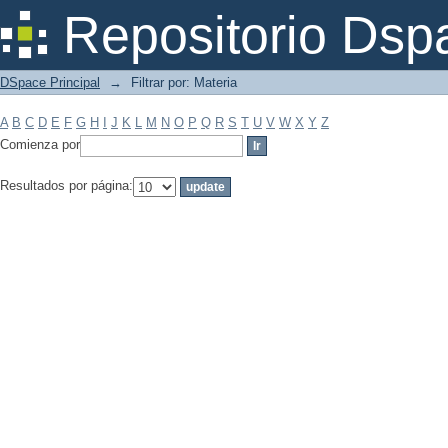
Filtrar por: Materia
Repositorio Dsp
DSpace Principal
→
Filtrar por: Materia
A
B
C
D
E
F
G
H
I
J
K
L
M
N
O
P
Q
R
S
T
U
V
W
X
Y
Z
Comienza por
Resultados por página: