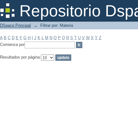
Filtrar por: Materia
Repositorio Dsp
DSpace Principal
→
Filtrar por: Materia
A
B
C
D
E
F
G
H
I
J
K
L
M
N
O
P
Q
R
S
T
U
V
W
X
Y
Z
Comienza por
Resultados por página: