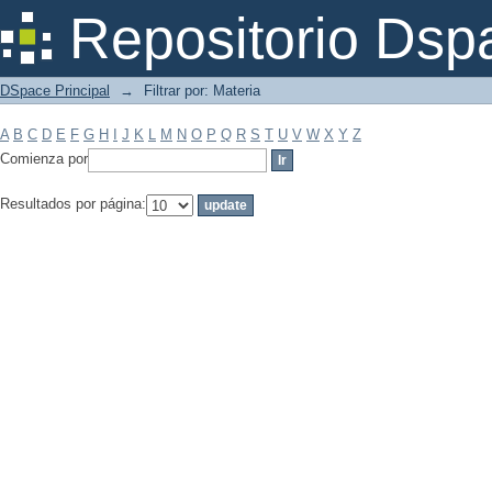
Filtrar por: Materia
Repositorio Dsp
DSpace Principal
→
Filtrar por: Materia
A
B
C
D
E
F
G
H
I
J
K
L
M
N
O
P
Q
R
S
T
U
V
W
X
Y
Z
Comienza por
Resultados por página: