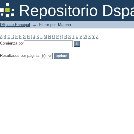
Filtrar por: Materia
Repositorio Dsp
DSpace Principal
→
Filtrar por: Materia
A
B
C
D
E
F
G
H
I
J
K
L
M
N
O
P
Q
R
S
T
U
V
W
X
Y
Z
Comienza por
Resultados por página: