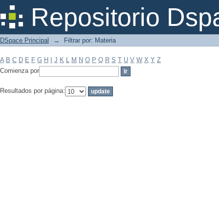
Filtrar por: Materia
Repositorio Dsp
DSpace Principal
→
Filtrar por: Materia
A
B
C
D
E
F
G
H
I
J
K
L
M
N
O
P
Q
R
S
T
U
V
W
X
Y
Z
Comienza por
Resultados por página: