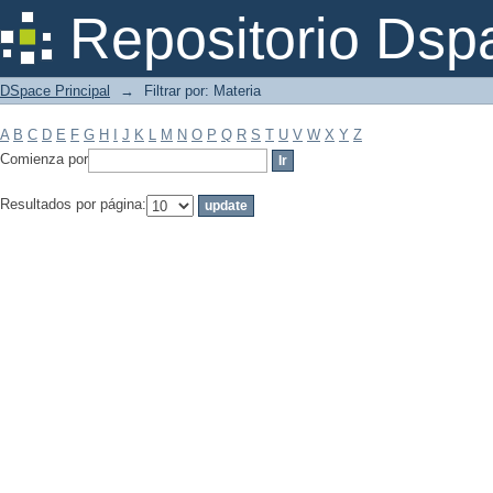
Filtrar por: Materia
Repositorio Dsp
DSpace Principal
→
Filtrar por: Materia
A
B
C
D
E
F
G
H
I
J
K
L
M
N
O
P
Q
R
S
T
U
V
W
X
Y
Z
Comienza por
Resultados por página: