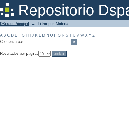
Filtrar por: Materia
Repositorio Dsp
DSpace Principal
→
Filtrar por: Materia
A
B
C
D
E
F
G
H
I
J
K
L
M
N
O
P
Q
R
S
T
U
V
W
X
Y
Z
Comienza por
Resultados por página: