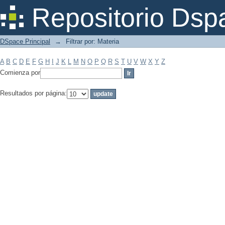
Filtrar por: Materia
Repositorio Dsp
DSpace Principal
→
Filtrar por: Materia
A
B
C
D
E
F
G
H
I
J
K
L
M
N
O
P
Q
R
S
T
U
V
W
X
Y
Z
Comienza por
Resultados por página: