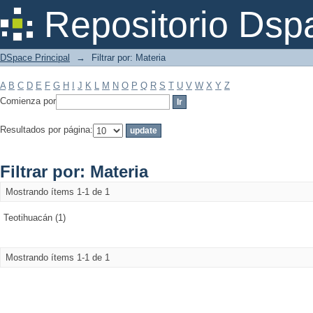
Filtrar por: Materia
Repositorio Dsp
DSpace Principal
→
Filtrar por: Materia
A
B
C
D
E
F
G
H
I
J
K
L
M
N
O
P
Q
R
S
T
U
V
W
X
Y
Z
Comienza por
Resultados por página:
Filtrar por: Materia
Mostrando ítems 1-1 de 1
Teotihuacán (1)
Mostrando ítems 1-1 de 1