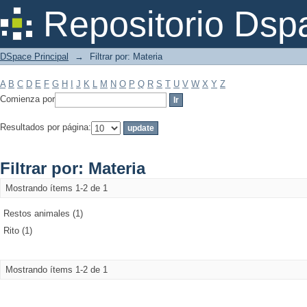
Filtrar por: Materia
Repositorio Dsp
DSpace Principal
→
Filtrar por: Materia
A
B
C
D
E
F
G
H
I
J
K
L
M
N
O
P
Q
R
S
T
U
V
W
X
Y
Z
Comienza por
Resultados por página:
Filtrar por: Materia
Mostrando ítems 1-2 de 1
Restos animales (1)
Rito (1)
Mostrando ítems 1-2 de 1