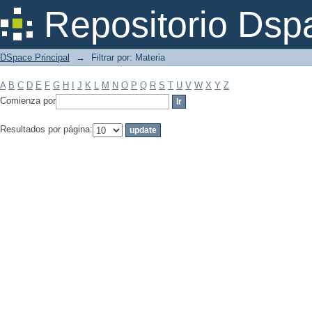
Filtrar por: Materia
Repositorio Dsp
DSpace Principal
→
Filtrar por: Materia
A
B
C
D
E
F
G
H
I
J
K
L
M
N
O
P
Q
R
S
T
U
V
W
X
Y
Z
Comienza por
Resultados por página: