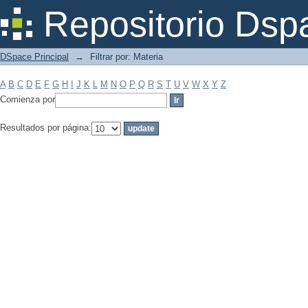
Filtrar por: Materia
Repositorio Dsp
DSpace Principal
→
Filtrar por: Materia
A
B
C
D
E
F
G
H
I
J
K
L
M
N
O
P
Q
R
S
T
U
V
W
X
Y
Z
Comienza por
Resultados por página: