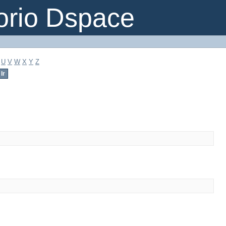
orio Dspace
U
V
W
X
Y
Z