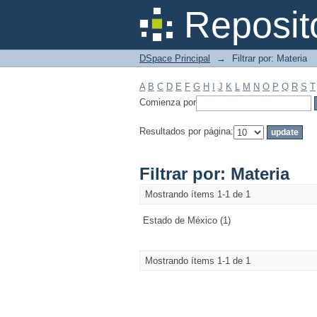
Filtrar por: Materia
Reposit
DSpace Principal
→
Filtrar por: Materia
A
B
C
D
E
F
G
H
I
J
K
L
M
N
O
P
Q
R
S
T
Comienza por
Resultados por página:
Filtrar por: Materia
Mostrando ítems 1-1 de 1
Estado de México (1)
Mostrando ítems 1-1 de 1