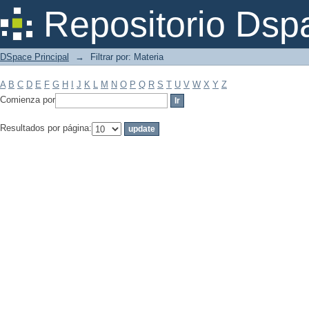
Filtrar por: Materia
Repositorio Dsp
DSpace Principal
→
Filtrar por: Materia
A
B
C
D
E
F
G
H
I
J
K
L
M
N
O
P
Q
R
S
T
U
V
W
X
Y
Z
Comienza por
Resultados por página: