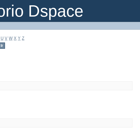
orio Dspace
U
V
W
X
Y
Z