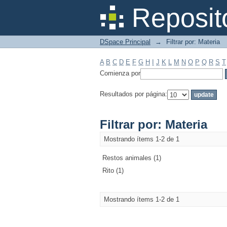
Filtrar por: Materia
Reposit
DSpace Principal
→
Filtrar por: Materia
A
B
C
D
E
F
G
H
I
J
K
L
M
N
O
P
Q
R
S
T
Comienza por
Resultados por página:
Filtrar por: Materia
Mostrando ítems 1-2 de 1
Restos animales (1)
Rito (1)
Mostrando ítems 1-2 de 1