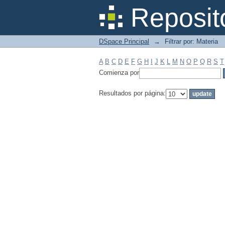
Filtrar por: Materia
Reposit
DSpace Principal
→
Filtrar por: Materia
A
B
C
D
E
F
G
H
I
J
K
L
M
N
O
P
Q
R
S
T
Comienza por
Resultados por página: