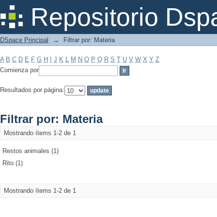
Filtrar por: Materia
Repositorio Dsp
DSpace Principal
→
Filtrar por: Materia
A
B
C
D
E
F
G
H
I
J
K
L
M
N
O
P
Q
R
S
T
U
V
W
X
Y
Z
Comienza por
Resultados por página:
Filtrar por: Materia
Mostrando ítems 1-2 de 1
Restos animales (1)
Rito (1)
Mostrando ítems 1-2 de 1