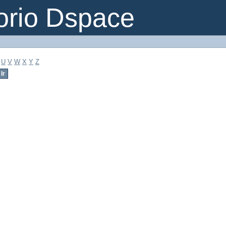
orio Dspace
U
V
W
X
Y
Z