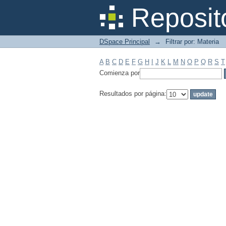
Filtrar por: Materia
Reposit
DSpace Principal
→
Filtrar por: Materia
A
B
C
D
E
F
G
H
I
J
K
L
M
N
O
P
Q
R
S
T
Comienza por
Resultados por página: