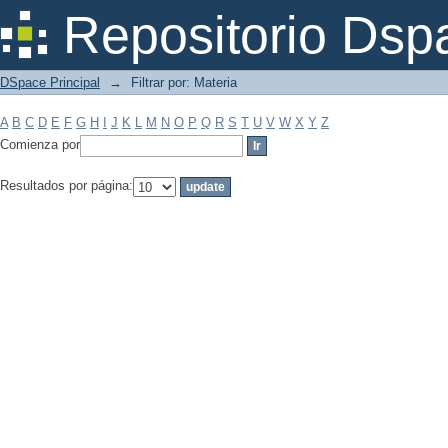
Filtrar por: Materia
Repositorio Dsp
DSpace Principal
→
Filtrar por: Materia
A
B
C
D
E
F
G
H
I
J
K
L
M
N
O
P
Q
R
S
T
U
V
W
X
Y
Z
Comienza por
Resultados por página: