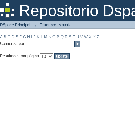
Filtrar por: Materia
Repositorio Dsp
DSpace Principal
→
Filtrar por: Materia
A
B
C
D
E
F
G
H
I
J
K
L
M
N
O
P
Q
R
S
T
U
V
W
X
Y
Z
Comienza por
Resultados por página: