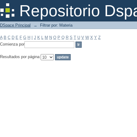
Filtrar por: Materia
Repositorio Dsp
DSpace Principal
→
Filtrar por: Materia
A
B
C
D
E
F
G
H
I
J
K
L
M
N
O
P
Q
R
S
T
U
V
W
X
Y
Z
Comienza por
Resultados por página: