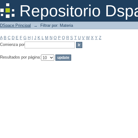
Filtrar por: Materia
Repositorio Dsp
DSpace Principal
→
Filtrar por: Materia
A
B
C
D
E
F
G
H
I
J
K
L
M
N
O
P
Q
R
S
T
U
V
W
X
Y
Z
Comienza por
Resultados por página: