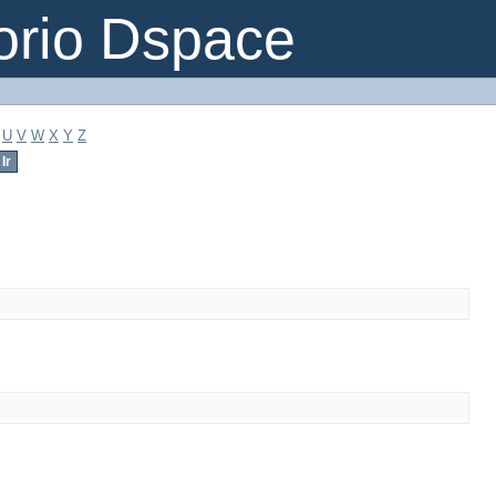
orio Dspace
U
V
W
X
Y
Z