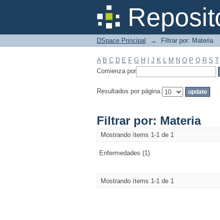
Filtrar por: Materia
Reposit
DSpace Principal
→
Filtrar por: Materia
A
B
C
D
E
F
G
H
I
J
K
L
M
N
O
P
Q
R
S
T
Comienza por
Resultados por página:
Filtrar por: Materia
Mostrando ítems 1-1 de 1
Enfermedades (1)
Mostrando ítems 1-1 de 1