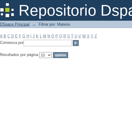
Filtrar por: Materia
Repositorio Dsp
DSpace Principal
→
Filtrar por: Materia
A
B
C
D
E
F
G
H
I
J
K
L
M
N
O
P
Q
R
S
T
U
V
W
X
Y
Z
Comienza por
Resultados por página: