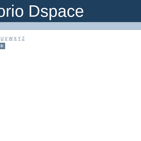
orio Dspace
U
V
W
X
Y
Z