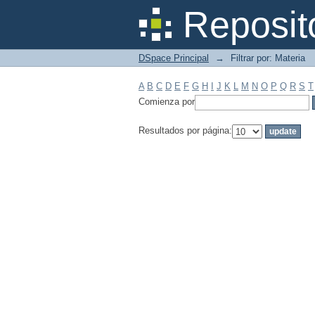
Filtrar por: Materia
Reposit
DSpace Principal
→
Filtrar por: Materia
A
B
C
D
E
F
G
H
I
J
K
L
M
N
O
P
Q
R
S
T
Comienza por
Resultados por página: