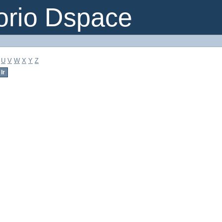
orio Dspace
U
V
W
X
Y
Z