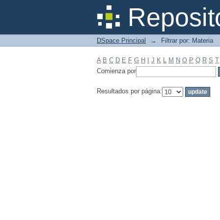
Filtrar por: Materia
Reposit
DSpace Principal
→
Filtrar por: Materia
A
B
C
D
E
F
G
H
I
J
K
L
M
N
O
P
Q
R
S
T
Comienza por
Resultados por página: