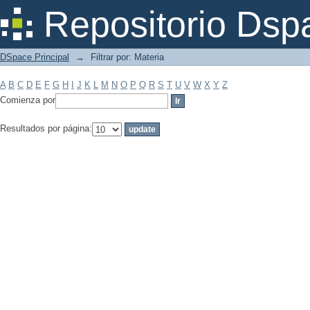
Filtrar por: Materia
Repositorio Dsp
DSpace Principal
→
Filtrar por: Materia
A
B
C
D
E
F
G
H
I
J
K
L
M
N
O
P
Q
R
S
T
U
V
W
X
Y
Z
Comienza por
Resultados por página: