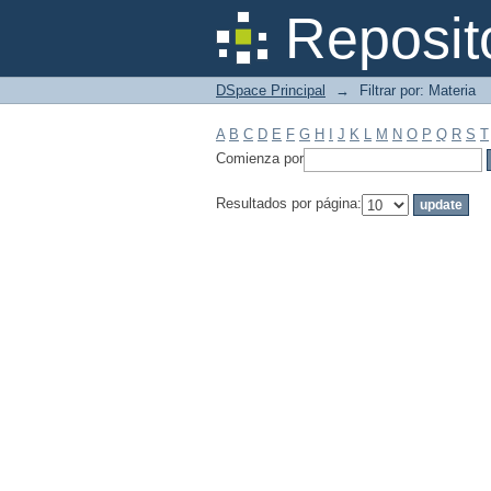
Filtrar por: Materia
Reposit
DSpace Principal
→
Filtrar por: Materia
A
B
C
D
E
F
G
H
I
J
K
L
M
N
O
P
Q
R
S
T
Comienza por
Resultados por página: