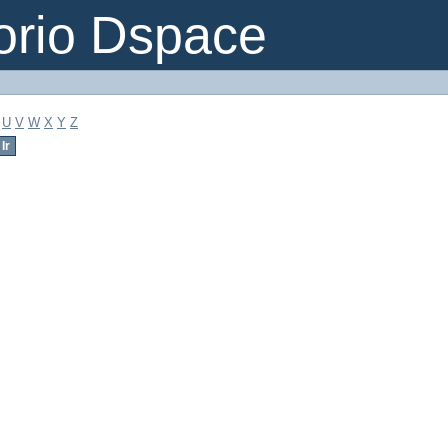
orio Dspace
U
V
W
X
Y
Z