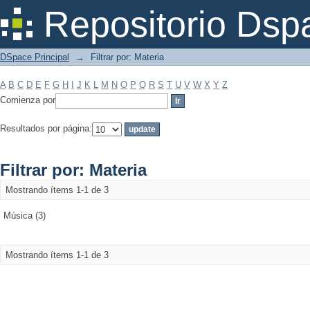
Filtrar por: Materia
Repositorio Dsp
DSpace Principal
→
Filtrar por: Materia
A
B
C
D
E
F
G
H
I
J
K
L
M
N
O
P
Q
R
S
T
U
V
W
X
Y
Z
Comienza por
Resultados por página:
Filtrar por: Materia
Mostrando ítems 1-1 de 3
Música (3)
Mostrando ítems 1-1 de 3