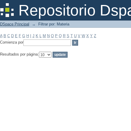
Filtrar por: Materia
Repositorio Dsp
DSpace Principal
→
Filtrar por: Materia
A
B
C
D
E
F
G
H
I
J
K
L
M
N
O
P
Q
R
S
T
U
V
W
X
Y
Z
Comienza por
Resultados por página: