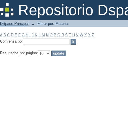
Filtrar por: Materia
Repositorio Dsp
DSpace Principal
→
Filtrar por: Materia
A
B
C
D
E
F
G
H
I
J
K
L
M
N
O
P
Q
R
S
T
U
V
W
X
Y
Z
Comienza por
Resultados por página: