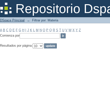
Filtrar por: Materia
Repositorio Dsp
DSpace Principal
→
Filtrar por: Materia
A
B
C
D
E
F
G
H
I
J
K
L
M
N
O
P
Q
R
S
T
U
V
W
X
Y
Z
Comienza por
Resultados por página: