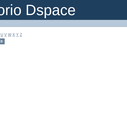
orio Dspace
U
V
W
X
Y
Z