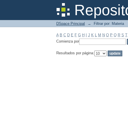
Filtrar por: Materia
Reposit
DSpace Principal
→
Filtrar por: Materia
A
B
C
D
E
F
G
H
I
J
K
L
M
N
O
P
Q
R
S
T
Comienza por
Resultados por página: