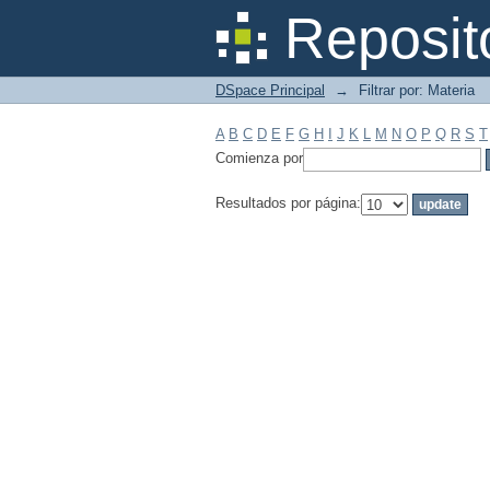
Filtrar por: Materia
Reposit
DSpace Principal
→
Filtrar por: Materia
A
B
C
D
E
F
G
H
I
J
K
L
M
N
O
P
Q
R
S
T
Comienza por
Resultados por página: