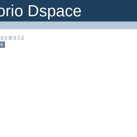
orio Dspace
U
V
W
X
Y
Z