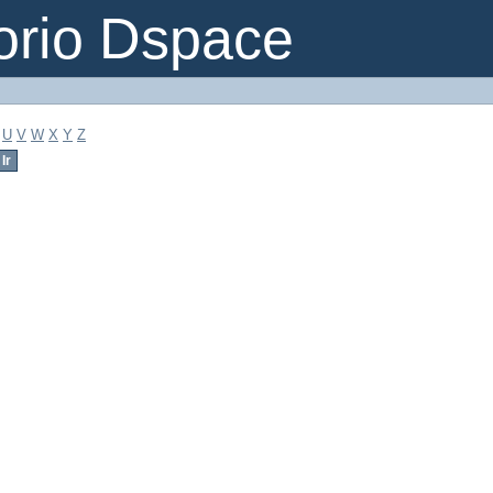
orio Dspace
U
V
W
X
Y
Z