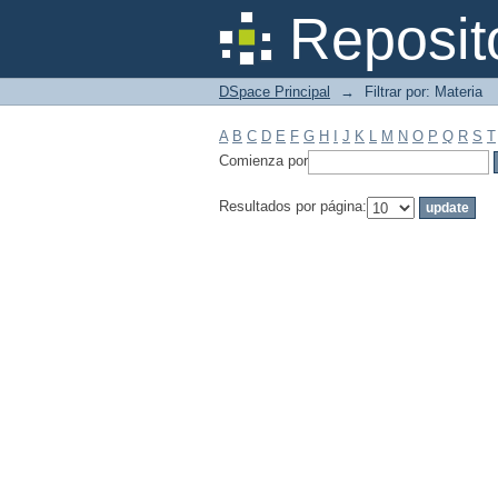
Filtrar por: Materia
Reposit
DSpace Principal
→
Filtrar por: Materia
A
B
C
D
E
F
G
H
I
J
K
L
M
N
O
P
Q
R
S
T
Comienza por
Resultados por página: