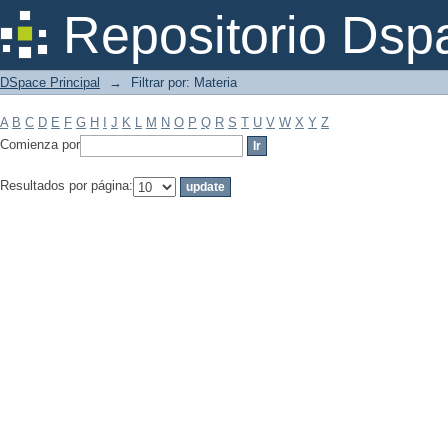
Filtrar por: Materia
Repositorio Dsp
DSpace Principal
→
Filtrar por: Materia
A
B
C
D
E
F
G
H
I
J
K
L
M
N
O
P
Q
R
S
T
U
V
W
X
Y
Z
Comienza por
Resultados por página: