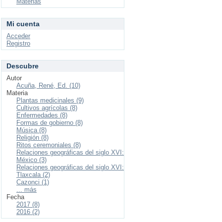
Materias
Mi cuenta
Acceder
Registro
Descubre
Autor
Acuña, René, Ed. (10)
Materia
Plantas medicinales (9)
Cultivos agrícolas (8)
Enfermedades (8)
Formas de gobierno (8)
Música (8)
Religión (8)
Ritos ceremoniales (8)
Relaciones geográficas del siglo XVI:
México (3)
Relaciones geográficas del siglo XVI:
Tlaxcala (2)
Cazonci (1)
... más
Fecha
2017 (8)
2016 (2)