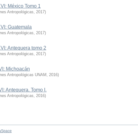
XVI: México Tomo 1
ones Antropológicas
,
2017
)
XVI: Guatemala
ones Antropológicas
,
2017
)
XVI: Antequera tomo 2
ones Antropológicas
,
2017
)
XVI: Michoacán
iones Antropológicas UNAM
,
2016
)
VI: Antequera. Tomo I.
ones Antropológicas
,
2016
)
aSpace