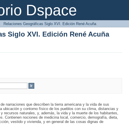
as Siglo XVI. Edición René Acuña
orio Dspace
→
Relaciones Geográficas Siglo XVI. Edición René Acuña
as Siglo XVI. Edición René Acuña
e narraciones que describen la tierra americana y la vida de sus
 ubicación y contorno físico de los pueblos con su clima, distancias y
y recursos naturales, y, además, la vida y la muerte de los habitantes,
s. Contienen nociones de medicina local, comercio, demografía, dieta,
ucción, vestido y vivienda, y en general de las cosas dignas de