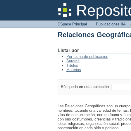
Relaciones Geográfic
Reposit
DSpace Principal
→
Publicaciones IIA
Relaciones Geográfic
Listar por
Por fecha de publicación
Autores
Títulos
Materias
Búsqueda en esta colección:
Las Relaciones Geográficas son un cuerpo d
hombres, tocando una variedad de temas: la
vías de comunicación, con su fauna y flora 
con sus costumbres, creencias y tradicione
ideas religiosas, organización social, prod
observación en cada sitio y poblado.