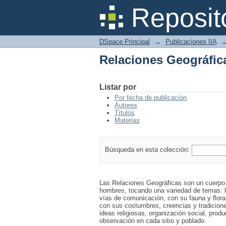
Relaciones Geográfic
Reposit
DSpace Principal
→
Publicaciones IIA
Relaciones Geográfic
Listar por
Por fecha de publicación
Autores
Títulos
Materias
Búsqueda en esta colección:
Las Relaciones Geográficas son un cuerpo d
hombres, tocando una variedad de temas: la
vías de comunicación, con su fauna y flora 
con sus costumbres, creencias y tradicione
ideas religiosas, organización social, prod
observación en cada sitio y poblado.