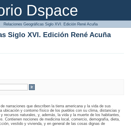
as Siglo XVI. Edición René Acuña
orio Dspace
→
Relaciones Geográficas Siglo XVI. Edición René Acuña
as Siglo XVI. Edición René Acuña
e narraciones que describen la tierra americana y la vida de sus
 ubicación y contorno físico de los pueblos con su clima, distancias y
y recursos naturales, y, además, la vida y la muerte de los habitantes,
s. Contienen nociones de medicina local, comercio, demografía, dieta,
ucción, vestido y vivienda, y en general de las cosas dignas de