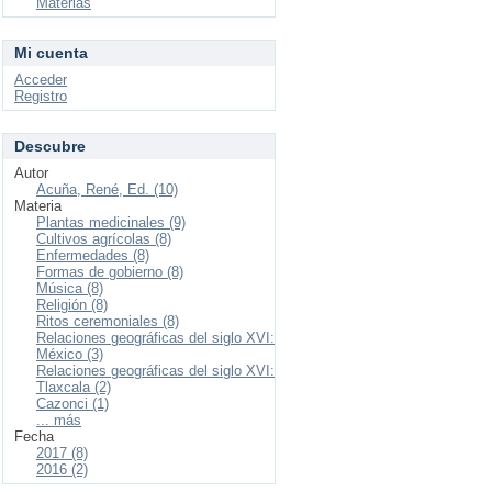
Materias
Mi cuenta
Acceder
Registro
Descubre
Autor
Acuña, René, Ed. (10)
Materia
Plantas medicinales (9)
Cultivos agrícolas (8)
Enfermedades (8)
Formas de gobierno (8)
Música (8)
Religión (8)
Ritos ceremoniales (8)
Relaciones geográficas del siglo XVI:
México (3)
Relaciones geográficas del siglo XVI:
Tlaxcala (2)
Cazonci (1)
... más
Fecha
2017 (8)
2016 (2)