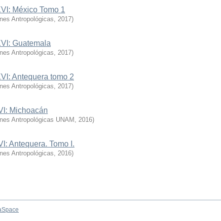
XVI: México Tomo 1
ones Antropológicas
,
2017
)
XVI: Guatemala
ones Antropológicas
,
2017
)
XVI: Antequera tomo 2
ones Antropológicas
,
2017
)
XVI: Michoacán
iones Antropológicas UNAM
,
2016
)
VI: Antequera. Tomo I.
ones Antropológicas
,
2016
)
aSpace