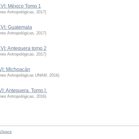
XVI: México Tomo 1
ones Antropológicas
,
2017
)
XVI: Guatemala
ones Antropológicas
,
2017
)
XVI: Antequera tomo 2
ones Antropológicas
,
2017
)
XVI: Michoacán
iones Antropológicas UNAM
,
2016
)
VI: Antequera. Tomo I.
ones Antropológicas
,
2016
)
aSpace