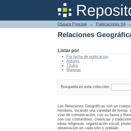
Relaciones Geográfic
Reposit
DSpace Principal
→
Publicaciones IIA
Relaciones Geográfic
Listar por
Por fecha de publicación
Autores
Títulos
Materias
Búsqueda en esta colección:
Las Relaciones Geográficas son un cuerpo d
hombres, tocando una variedad de temas: la
vías de comunicación, con su fauna y flora 
con sus costumbres, creencias y tradicione
ideas religiosas, organización social, prod
observación en cada sitio y poblado.