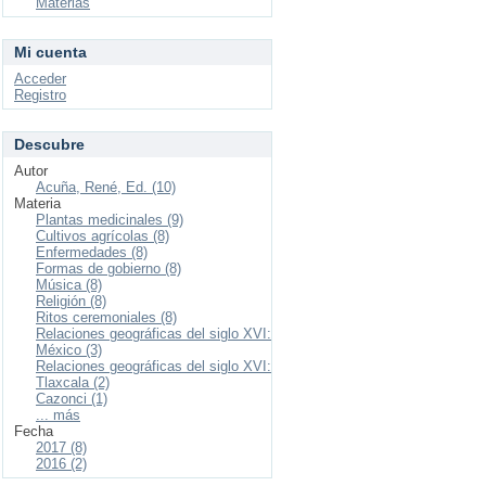
Materias
Mi cuenta
Acceder
Registro
Descubre
Autor
Acuña, René, Ed. (10)
Materia
Plantas medicinales (9)
Cultivos agrícolas (8)
Enfermedades (8)
Formas de gobierno (8)
Música (8)
Religión (8)
Ritos ceremoniales (8)
Relaciones geográficas del siglo XVI:
México (3)
Relaciones geográficas del siglo XVI:
Tlaxcala (2)
Cazonci (1)
... más
Fecha
2017 (8)
2016 (2)