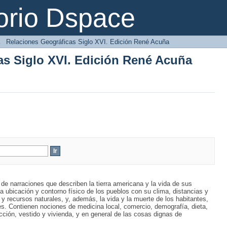
as Siglo XVI. Edición René Acuña
orio Dspace
→
Relaciones Geográficas Siglo XVI. Edición René Acuña
as Siglo XVI. Edición René Acuña
e narraciones que describen la tierra americana y la vida de sus
 ubicación y contorno físico de los pueblos con su clima, distancias y
y recursos naturales, y, además, la vida y la muerte de los habitantes,
s. Contienen nociones de medicina local, comercio, demografía, dieta,
ucción, vestido y vivienda, y en general de las cosas dignas de