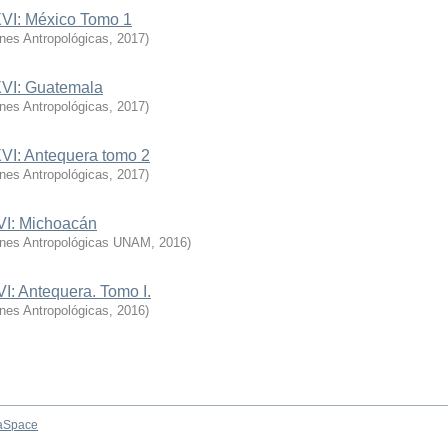
XVI: México Tomo 1
ones Antropológicas
,
2017
)
XVI: Guatemala
ones Antropológicas
,
2017
)
XVI: Antequera tomo 2
ones Antropológicas
,
2017
)
XVI: Michoacán
iones Antropológicas UNAM
,
2016
)
VI: Antequera. Tomo I.
ones Antropológicas
,
2016
)
aSpace