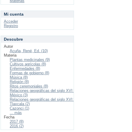
Materias
Mi cuenta
Acceder
Registro
Descubre
Autor
Acuña, René, Ed. (10)
Materia
Plantas medicinales (9)
Cultivos agrícolas (8)
Enfermedades (8)
Formas de gobierno (8)
Música (8)
Religión (8)
Ritos ceremoniales (8)
Relaciones geográficas del siglo XVI:
México (3)
Relaciones geográficas del siglo XVI:
Tlaxcala (2)
Cazonci (1)
... más
Fecha
2017 (8)
2016 (2)