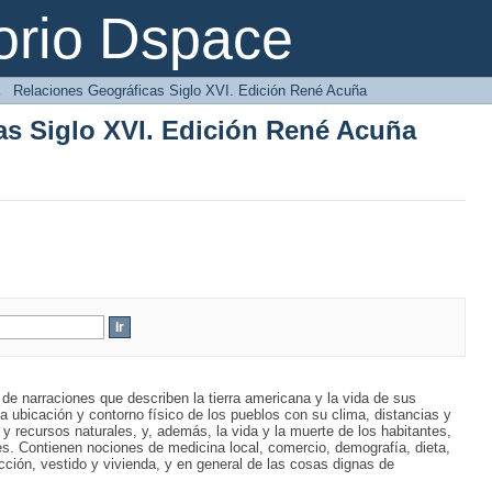
as Siglo XVI. Edición René Acuña
orio Dspace
→
Relaciones Geográficas Siglo XVI. Edición René Acuña
as Siglo XVI. Edición René Acuña
e narraciones que describen la tierra americana y la vida de sus
 ubicación y contorno físico de los pueblos con su clima, distancias y
y recursos naturales, y, además, la vida y la muerte de los habitantes,
s. Contienen nociones de medicina local, comercio, demografía, dieta,
ucción, vestido y vivienda, y en general de las cosas dignas de