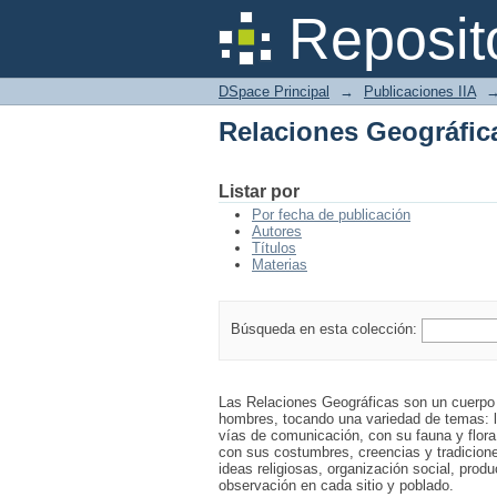
Relaciones Geográfic
Reposit
DSpace Principal
→
Publicaciones IIA
Relaciones Geográfic
Listar por
Por fecha de publicación
Autores
Títulos
Materias
Búsqueda en esta colección:
Las Relaciones Geográficas son un cuerpo d
hombres, tocando una variedad de temas: la
vías de comunicación, con su fauna y flora 
con sus costumbres, creencias y tradicione
ideas religiosas, organización social, prod
observación en cada sitio y poblado.