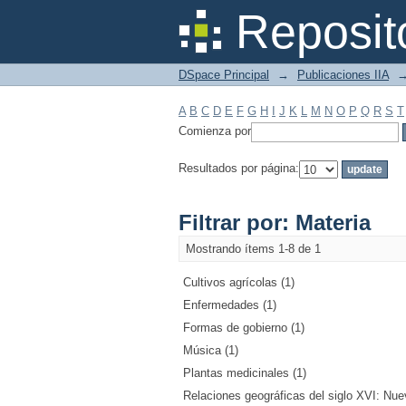
Filtrar por: Materia
Reposit
DSpace Principal
→
Publicaciones IIA
A
B
C
D
E
F
G
H
I
J
K
L
M
N
O
P
Q
R
S
T
Comienza por
Resultados por página:
Filtrar por: Materia
Mostrando ítems 1-8 de 1
Cultivos agrícolas (1)
Enfermedades (1)
Formas de gobierno (1)
Música (1)
Plantas medicinales (1)
Relaciones geográficas del siglo XVI: Nuev