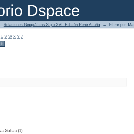
orio Dspace
→
Relaciones Geográficas Siglo XVI. Edición René Acuña
→
Filtrar por: Ma
U
V
W
X
Y
Z
a Galicia (1)